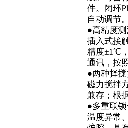
件。
闭环P
自动调节
●高精度测
插入式接
精度±1℃
通讯，按
●
两种
择搅
磁
力搅拌
兼存
；
根
●多重联锁
温度异常
炉腔，具