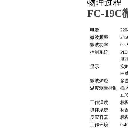
物理过程
FC-19C
型号
FC
电源
220
微波频率
24
微波功率
0
控制系统
P
度
显示
实
曲
微波炉腔
多
温度测量控制
插
±
工作温度
标配
搅拌系统
标
反应容器
标
工作环境
0-