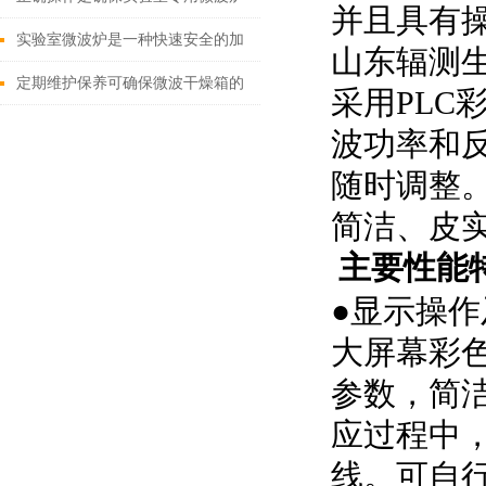
并且具有
实验结果和人员安全的关键
实验室微波炉是一种快速安全的加
山东辐测
热设备
定期维护保养可确保微波干燥箱的
采用PLC
正常运行
波功率和
随时调整
简洁、皮
主要性能
●显示操作
大屏幕
彩
参数，简
应过程中
线
。
可自