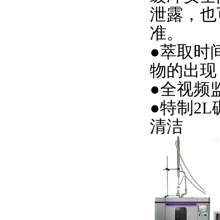
泄露
，
也
准。
●萃取时
物
的出现
●
全视频
●
特制2
清洁