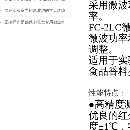
采用微波
大的潜力
简述实验室专用微波炉的常见故障
率。
相应解决方法
正确操作是确保实验室专用微波炉
FC-2LC
实验结果和人员安全的关键
微波功率
调整。
适用于实
食品香料
性能特点：
●高精度
优良的红
度±1℃