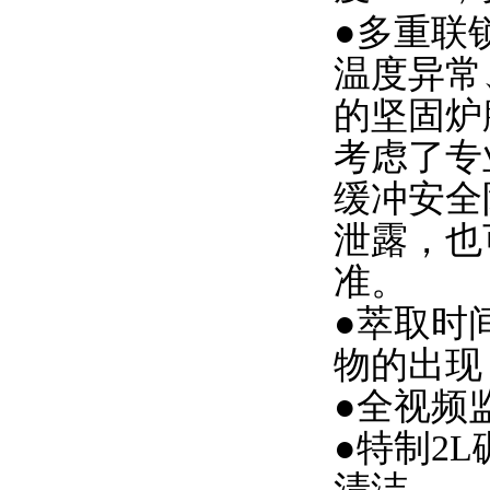
●多重联
温度异常
的坚固炉
考虑了专
缓冲安全
泄露
，
也
准。
●萃取时
物
的出现
●
全视频
●
特制2
清洁