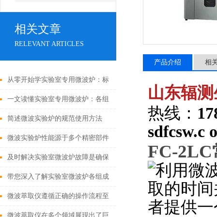
相关文章
RELEVANT ARTICLES
产品介绍
相
从零开始学实验室专用微波炉：标
山东辐测
准操作流程与使用要点
一文读懂实验室专用微波炉：各组
热线：
17
成部件的功能特点及协同工作原理
简述微波实验炉的规范使用方法
sdfcsw.c 
微波实验炉性能源于多个精密部件
FC-2LC
的协同设计
及时解决实验室微波炉故障是确保
利用微
其安全使用的核心举措
带您深入了解实验室微波炉各组成
取的时间
部件的功能特点
微波萃取仪遵循正确的操作流程至
者提供一
关重要
微波萃取仪在多个领域展现出了巨