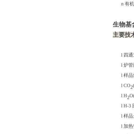
n
有
生物基
主要技
l 四
通
l
炉管
l
样品
l
CO
2
l
H
O
2
l
H-
l
样品
l
加热