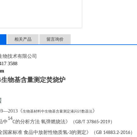
相关产品
留言询价
生物技术有限公司
17 3588
 m
4
生物基含量测定焚烧炉
据
649—2013《
》
生物基材料中生物基含量测定液闪计数器法
1
4
品中
的分析方法
氧弹燃烧法》（
）
C
GB/T 37865-2019
全国家标准
食品中放射性物质氢
的测定
》（
）
-3
GB 14883.2-
2016