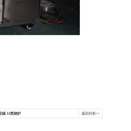
定碳-14焚烧炉
返回列表>>