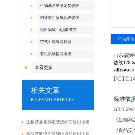
生物基含量测定焚烧炉
四通道生物氧化燃烧仪
流出物碳-14提取装置
产品介绍
空气中氚碳取样器
有机氚碳提取系统
山东辐测
热线178 64
查看更多
sdfcsw.c o
FCTC1
相关文章
标准依
RELEVANT ARTICLES
GB/T 29
《生物样
生物基含量测定焚烧炉的适用场景
《
食品安
和性能特点
微波萃取仪的性能特点和使用注意