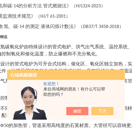
氚和碳
的分析方法 管式燃烧法
》（
）
-14
HJ1324-2023
境监测技术规范
》
（
）
HJ
/
T 61-2001
物
氚
、
碳
的测定 液体闪烁计数法
》（
）
-14
DB3
7
/T 3
4
58-201
8
构特点
机氚碳氧化炉由特殊设计的管式电炉、供气出气系统、温控系统
确控制氧化和催化温度，防止爆燃和不充分氧化。
殊设计的管式电炉为可开合式结构，催化区、氧化区独立加热，
元件，炉膛采用进口氧化铝多晶纤维材料，具有温场均衡、表面
出气系统进气气体流量调节
准确
，出气排气顺畅。
进气端的石英
欢迎您！
来自局域网的朋友！有什么可以帮
助您的吗？
气控制采用德国
西门子
，施耐德、欧姆龙、正泰电器件
PLC
于不同的样品，加热的程序会有较大差别，本装置可以针对不同
；配有通讯接口可以实现与外部联通。
用
Φ50
的加热管，管道采用高纯度的石英材质。大管径可以容纳更