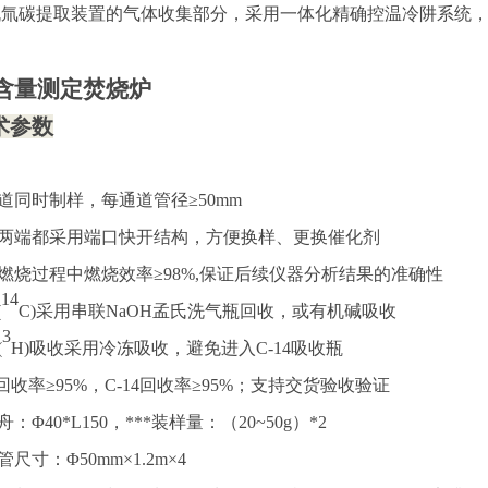
机氚碳提取装置的气体收集部分，采用一体化精确控温冷阱系统
含量测定焚烧炉
术参数
道同时制样，
每通道管径
≥5
0mm
两端都采用端口快开结构，方便换样、更换催化剂
燃烧过程中燃烧效率
≥98%,
保证后续仪器分析结果的准确性
14
(
C)采用串联
NaOH
孟氏洗气瓶
回收
，或有机碱吸收
3
(
H)吸收采用冷
冻
吸收，避免进入C-14吸收瓶
3 回收率≥95%，C-14回收率≥95%；支持交货验收验证
舟：
Φ40*L
15
0，***装样量：（20~50g）*2
管尺寸：
Φ5
0
mm×
1.2
m×4