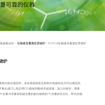
氚碳氧化炉
>
生物基含量测定焚烧炉
> FCTC14生物基含量测定焚烧炉
烧炉
液体闪烁法测定时，首先将固体形态材料中的碳转化为可以测定的
氧化成CO₂,然后用CO₂吸收剂吸收变成溶液，加入闪烁剂，用液
⁴C含量与等量有机碳含量的参比物质的¹⁴C含量的百分比，即为生物