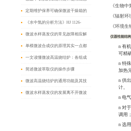
《
生物中
事项
定期维护保养可确保微波干燥箱的
《
辐射环
正常运行
《水中氚的分析方法》HJ 1126-
《
环境生
2020
微波水样蒸发仪的常见故障相应解
仪器性能结
决方法分享
单模微波合成仪的原理其实一点都
n
有
可精
不神秘
一文读懂微波高温烧结炉：各组成
n
特
部件的功能特点及协同工作原理
简述微波萃取仪的操作步骤
加热
n
供
微波高温烧结炉的通用功能及其技
计。
术参数
微波水样蒸发仪的发展离不开微波
n
电
技术的发展
n
对
调用
n
选