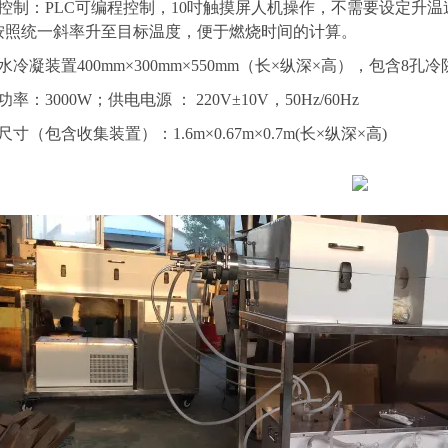
控制：
PLC可编程控制，10吋触摸屏人机操作，
不需要设定升温
按照统一斜率升至目标温度，便于燃烧时间的计算。
水冷凝装置
400mm×300mm×550mm（长×纵深×高），包含8
孔冷
功率：
3
000W
；
供电电源
：
220V±10V，50Hz/60Hz
尺寸（包含收集装置）：
1.6m×0.67m×0.7m(长×纵深×高)