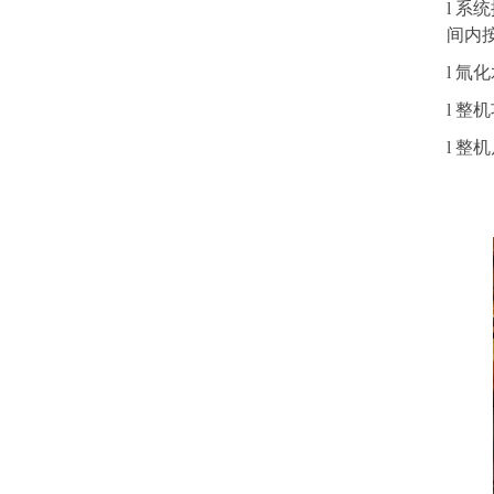
l
系统
间内
l
氚化
l
整机
l
整机