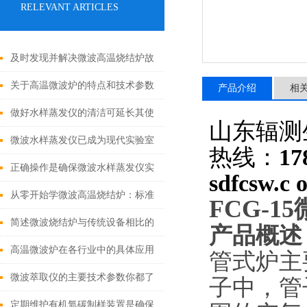
RELEVANT ARTICLES
及时发现并解决微波高温烧结炉故
障可有效延长使用寿命
关于高温微波炉的特点和技术参数
产品介绍
相
你了解多少
做好水样蒸发仪的清洁可延长其使
山东辐测
用寿命
微波水样蒸发仪已成为现代实验室
热线：
17
高效前处理的利器
正确操作是确保微波水样蒸发仪实
sdfcsw.c 
验结果准确性的关键
从零开始学微波高温烧结炉：标准
FCG-15
操作流程与使用要点
简述微波烧结炉与传统设备相比的
产品概述
优势
高温微波炉在各行业中的具体应用
管式炉主
分享
微波萃取仪的主要技术参数你都了
子中，管
解多少
定期维护有机氚碳制样装置是确保