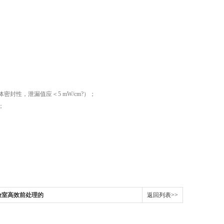
性，泄漏值应＜5 mW/cm?）；
；
验室高效前处理的
返回列表>>