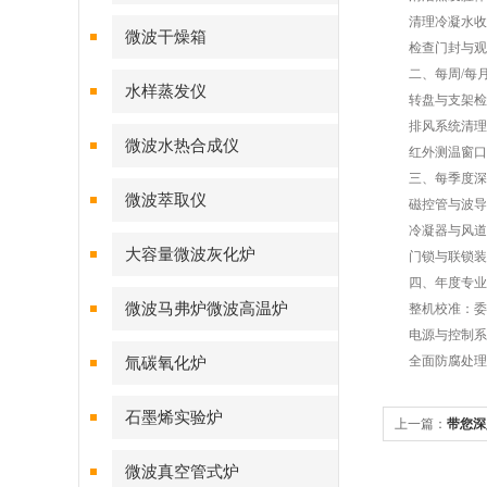
清理冷凝水收集
微波干燥箱
检查门封与观察
二、每周/每月
水样蒸发仪
转盘与支架检查
排风系统清理：
微波水热合成仪
红外测温窗口清
三、每季度深
微波萃取仪
磁控管与波导检查
冷凝器与风道疏
大容量微波灰化炉
门锁与联锁装置
四、年度专业
微波马弗炉微波高温炉
整机校准：委托
电源与控制系统
全面防腐处理：
氚碳氧化炉
石墨烯实验炉
上一篇：
带您深
点
微波真空管式炉