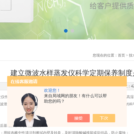
您现在的位置：
首页
>
技
建立微波水样蒸发仪科学定期保养制度
更新时间：2025-11-24 点击次数：4
欢迎您！
来自局域网的朋友！有什么可以帮
作为环境、核工业及疾控实验室中痕量分析前处理的关键设备，长期在高温、高湿
助您的吗？
波泄漏等问题，不仅影响浓缩效率，更可能危及人员安全。建立
微波水样蒸发仪
的科
基础保养（每次使用后）
用软布蘸中性清洁剂擦拭内壁及转盘，及时清除酸碱残留或盐结晶，防止腐蚀；