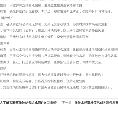
瓶：倒空并冲洗冷凝液储罐，避免微生物滋生或堵塞管路；
窗：确保硅胶门封无破损、无污垢，观察窗透明无雾化，保障密封性与可视性。
例行维护
：确认转盘转动平稳无异响，支架无变形或锈蚀，必要时涂抹耐高温润滑脂；
拆下排风滤网（如有），用清水冲洗晾干，防止粉尘或酸雾积聚降低风量；
洁：用无绒布轻拭测温探头保护镜片，避免污渍导致温度误判。
度保养
：由专业工程师检测磁控管输出功率是否衰减（建议使用微波泄漏仪同步检测腔体密封
通：用压缩空气吹扫冷凝翅片及排风管道，清除积尘与水垢，确保散热与排气效率
测试：验证开门是否立即切断微波，急停按钮是否有效，保障本质安全。
维护
计量机构对温度传感器、压力传感器及定时系统进行校准，并出具报告；
检测：检查高压电容、变压器及控制板接线，预防老化短路；
对腔体内壁轻微锈点进行打磨并涂覆食品级特氟龙涂层（仅限非金属接触区）。
入了解实验室微波炉各组成部件的功能特
下一篇：
微波水样蒸发仪已成为现代实
利器