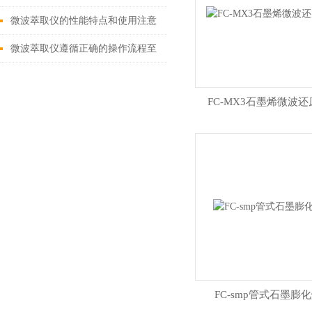
微波萃取仪的性能特点和使用注意
事项
微波萃取仪遵循正确的操作流程至
关重要
FC-MX3石墨烯微波还
FC-smp管式石墨膨