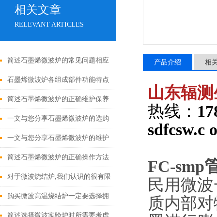
相关文章
RELEVANT ARTICLES
简述石墨烯微波炉的常见问题相应
产品介绍
相
解决方法
石墨烯微波炉各组成部件功能特点
山东辐测
的详细介绍
简述石墨烯微波炉的正确维护保养
热线：
17
方法
一文与您分享石墨烯微波炉的选购
sdfcsw.c 
注意事项
一文与您分享石墨烯微波炉的维护
保养方法
简述石墨烯微波炉的正确操作方法
FC-smp
对于微波烧结炉,我们认识的很有限
民用微波
购买微波高温烧结炉一定要选择拥
质内部对
有这些配置和功能的设备
简述选择微波实验炉时所需要考虑