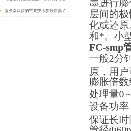
墨进行膨
的关键因素
层间的极
微波萃取仪的主要技术参数你都了
化或还原
解多少
和*。小
FC-smp
一般2分
原，用户
膨胀倍数约
处理量0
设备功率
保证长时
管径Φ60