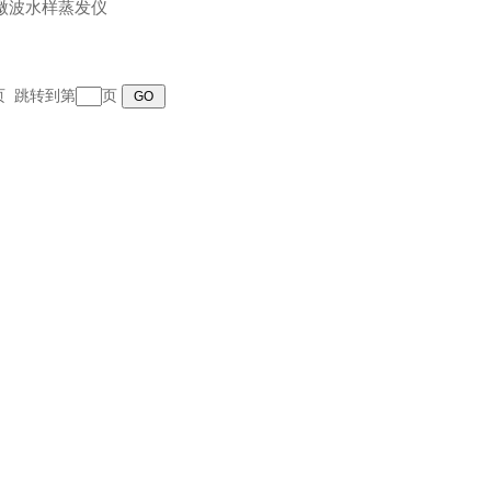
2微波水样蒸发仪
末页 跳转到第
页