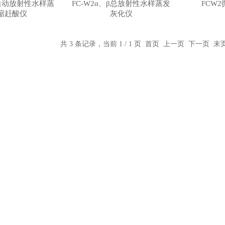
4全自动放射性水样蒸
FC-W2α、β总放射性水样蒸发
FCW
缩赶酸仪
灰化仪
共 3 条记录，当前 1 / 1 页 首页 上一页 下一页 