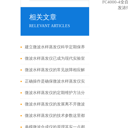
FC4000-
发浓
相关文章
RELEVANT ARTICLES
建立微波水样蒸发仪科学定期保养
制度是保障安全运行的核心
微波水样蒸发仪已成为现代实验室
高效前处理的利器
微波水样蒸发仪的常见故障相应解
决方法分享
正确操作是确保微波水样蒸发仪实
验结果准确性的关键
微波水样蒸发仪的定期维护方法分
享
微波水样蒸发仪的发展离不开微波
技术的发展
微波水样蒸发仪的技术参数这里都
总结好了
单模微波合成仪的原理其实一点都