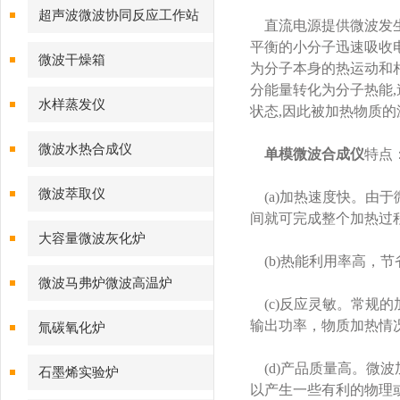
超声波微波协同反应工作站
直流电源提供微波发生
平衡的小分子迅速吸收电
微波干燥箱
为分子本身的热运动和
分能量转化为分子热能
水样蒸发仪
状态,因此被加热物质
微波水热合成仪
单模微波合成仪
特点
微波萃取仪
(a)加热速度快。由
间就可完成整个加热过
大容量微波灰化炉
(b)热能利用率高，
微波马弗炉微波高温炉
(c)反应灵敏。常规
输出功率，物质加热情
氚碳氧化炉
(d)产品质量高。微
石墨烯实验炉
以产生一些有利的物理