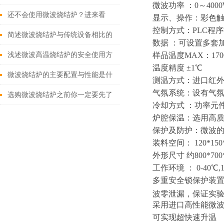
微波功率 ：0～400
炉的使用寿命
还不会使用微波烧结炉？进来看
显示、操作：彩色触摸
控制方式：PLC程
简述微波烧结炉与传统设备相比的
数据 ：可设置多套
优势
浅述微波高温烧结炉的安全使用方
样品温度MAX：17
温度精度 ±1℃
法
微波烧结炉的主要配置与性能是什
测温方式：进口红外
气氛系统：设有气
么
选购微波烧结炉之前你一定要先了
冷却方式 ：功率元
解它的性能特点和技术参数
炉腔保温：选用高
保护及防护：微波的
装料空间： 120*150
外形尺寸 约800*700*
工作环境 ： 0-4
多重安全锁保护装
波零泄漏，保证实
采用进口高性能微波
可实现超快速升温