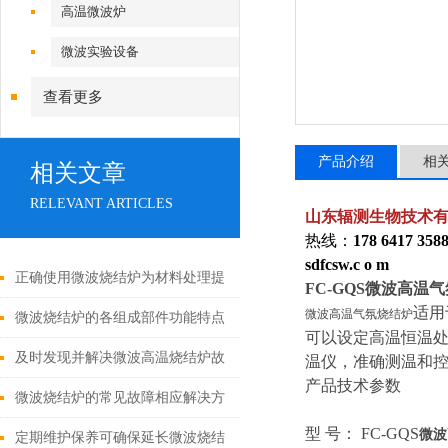
高温微波炉
微波实验设备
查看更多
产品介绍
相
相关文章
RELEVANT ARTICLES
山东辐测生物技术
热线：
178 6417 358
sdfcsw.c o m
正确使用微波烧结炉为材料处理提
FC-GQS微波高温
适用
微波高温气氛烧结炉
供可靠的支持
微波烧结炉的各组成部件功能特点
可以设定高温恒温
分享
及时发现并解决微波高温烧结炉故
温仪，准确测温和
产品技术参数
障可有效延长使用寿命
微波烧结炉的常见故障相应解决方
型 号： FC-GQS
微波
法介绍
定期维护保养可确保延长微波烧结