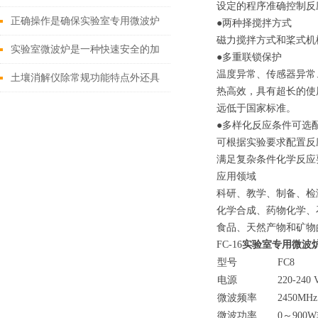
设定的程序准确控制反
相应解决方法
正确操作是确保实验室专用微波炉
●两种择搅拌方式
磁力搅拌方式和桨式机
实验结果和人员安全的关键
实验室微波炉是一种快速安全的加
●多重联锁保护
温度异常、传感器异常
热设备
土壤消解仪除常规功能特点外还具
热高效，具有超长的使
有哪些优点？
远低于国家标准。
●多样化反应条件可选
可根据实验要求配置反
满足复杂条件化学反应
应用领域
科研、教学、制备、检
化学合成、药物化学、
食品、天然产物和矿物
FC-16
实验室专用微波
型号
FC8
电源
220-240
微波频率
2450MHz
微波功率
0～90