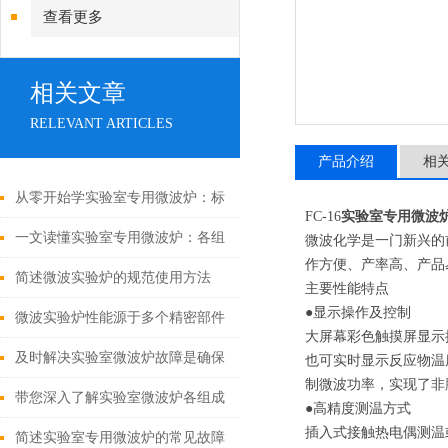
查看更多
相关文章
RELEVANT ARTICLES
产品介绍
相
从零开始学实验室专用微波炉：标
FC-16
实验室专用微波
准操作流程与使用要点
一文读懂实验室专用微波炉：各组
微波化学是一门新兴的
作方便、产率高、产品
成部件的功能特点及协同工作原理
简述微波实验炉的规范使用方法
主要性能特点
●显示操作及控制
微波实验炉性能源于多个精密部件
大屏幕彩色触摸屏显示
的协同设计
及时解决实验室微波炉故障是确保
也可实时显示反应物温
制微波功率，实现了非
其安全使用的核心举措
带您深入了解实验室微波炉各组成
●高精度测温方式
插入式接触热电偶测温
部件的功能特点
简述实验室专用微波炉的常见故障