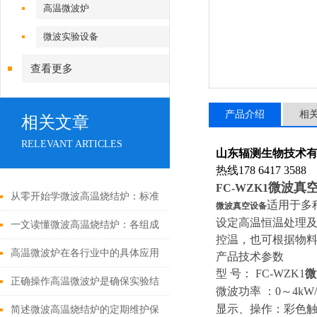
高温微波炉
微波实验设备
查看更多
产品介绍
相
相关文章
RELEVANT ARTICLES
山东辐测生物技术
热线178 6417 3588
微波真
FC-WZK1
从零开始学微波高温烧结炉：标准
适用于多
微波真空设备
设定高温恒温处理
操作流程与使用要点
一文读懂微波高温烧结炉：各组成
控温，也可根据物
部件的功能特点及协同工作原理
高温微波炉在各行业中的具体应用
产品技术参数
型 号： FC-WZK1
微
分享
正确操作高温微波炉是确保实验结
微波功率 ：0～4kW
显示、操作：彩色触摸
果和操作人员安全的关键
简述微波高温烧结炉的定期维护保