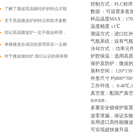
控制方式：PLC程
养方法
了解了微波高温烧结炉的特点才能
数据 ：可设置多套
样品温度MAX：17
更好的使用它
关于高温微波炉的特点和技术参数
温度精度 ±1℃
你了解多少
切记高温微波炉一定不能这样用，
测温方式：进口红外
气氛系统：设有气
太危险了！
单模微波合成仪的原理其实一点都
冷却方式 ：功率元
炉腔保温：选用高
不神秘
对于微波烧结炉,我们认识的很有限
保护及防护：微波的
装料空间： 120*150
外形尺寸 约800*700*
工作环境 ： 0-4
真空度：配国产真空泵可
技术优势：
多重安全锁保护装
波零泄漏，保证实
采用进口高性能微波
可实现超快速升温