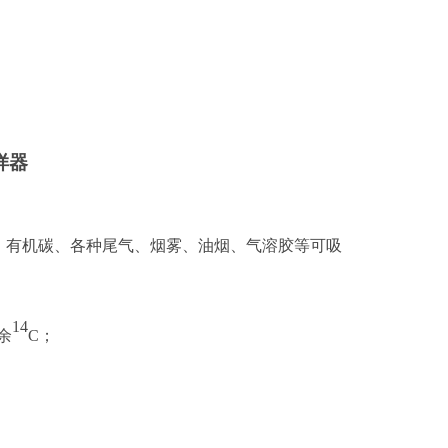
取样器
、有机碳、各种尾气、烟雾、油烟、气溶胶等可吸
14
余
C；