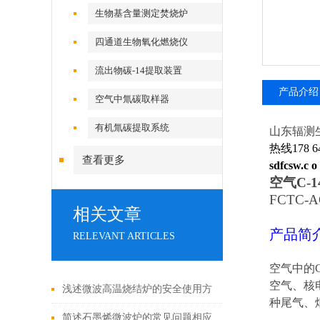
生物基含量测定焚烧炉
四通道生物氧化燃烧仪
流出物碳-14提取装置
产品介绍
空气中氚碳取样器
有机氚碳提取系统
山东辐测
热线178 64
查看更多
sdfcsw.c o
空气C-
FCTC-A
相关文章
产品简
RELEVANT ARTICLES
空气中的
空气、核
浅述微波高温烧结炉的安全使用方
种尾气、
法
简述石墨烯微波炉的常见问题相应