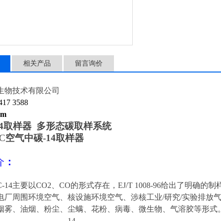
相关产品
留言询价
生物技术有限公司
17 3588
 m
14取样器 多形态碳取样系统
C
空气中碳-14取样器
介
：
C-14主要以CO2、CO的形式存在，EJ/T 1008-96给出了明确的
电厂周围环境空气、核设施环境空气、涉核工业
/研究/实验排放
烟雾、油烟、粉尘、尘螨、花粉、病毒、微生物、气溶胶等形式
14