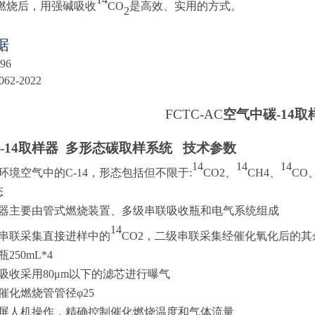
燃烧后，用强碱吸收
CO
是高效、实用的方式。
2
据
-96
062-2022
FCTC-AC
空气中碳-14
-14取样器 多形态碳取样系统 技术参数
14
14
14
环境空气中的
C-14，形态包括但不限于:
CO2、
CH4、
CO
态
器主要由管式燃烧装置、多级串联吸收瓶和电气系统组成
14
串联采集直接进样中的
CO2，二级串联采集经催化氧化后的其
瓶
250mL*4
14吸收采用80μm以下的滤芯进行曝气
催化燃烧管管径
φ25
屏人机操作，精确控制催化燃烧温度和气体流量