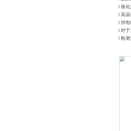
l
催化
l
高温
l
供电
l
对于
l
检测