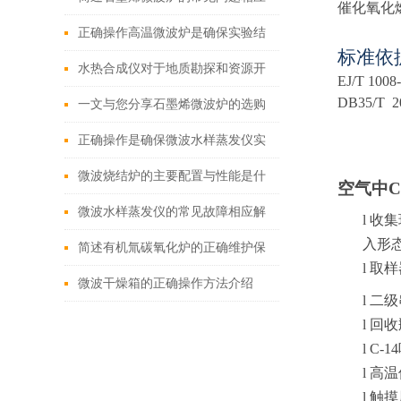
催化氧化
解决方法
正确操作高温微波炉是确保实验结
标准依
果和操作人员安全的关键
水热合成仪对于地质勘探和资源开
EJ/T 1008
DB35/T 2
发具有重要意义
一文与您分享石墨烯微波炉的选购
注意事项
正确操作是确保微波水样蒸发仪实
验结果准确性的关键
微波烧结炉的主要配置与性能是什
空气中C
么
微波水样蒸发仪的常见故障相应解
l
收集
入形
决方法分享
简述有机氚碳氧化炉的正确维护保
l
取样
养方法
微波干燥箱的正确操作方法介绍
l
二级
l
回收
l
C-
l
高温
l
触摸