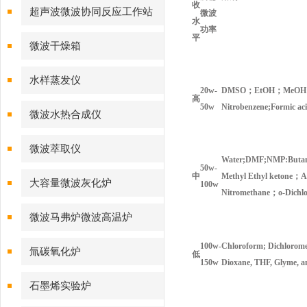
收
超声波微波协同反应工作站
微波
水
功率
平
微波干燥箱
水样蒸发仪
20w-
DMSO
；
EtOH
；
MeOH
高
50w
Nitrobenzene;Formic aci
微波水热合成仪
微波萃取仪
Water;DMF;NMP:Butano
50w-
中
Methyl Ethyl ketone
；
A
大容量微波灰化炉
100w
Nitromethane
；
o-Dichl
微波马弗炉微波高温炉
100w-
Chloroform; Dichlorome
氚碳氧化炉
低
150w
Dioxane, THF, Glyme, an
石墨烯实验炉