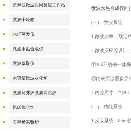
超声波微波协同反应工作站
微波水热合成仪
的
微波干燥箱
(一)、微波系统
水样蒸发仪
1.微波功率：额定功率
微波水热合成仪
2.微波反应腔设计
微波萃取仪
①304不锈钢一体焊
大容量微波灰化炉
②内表面涂覆多层特氟
3.内腔尺寸：约20
微波马弗炉微波高温炉
(二)、功能系统
氚碳氧化炉
1.反应系统：80m
石墨烯实验炉