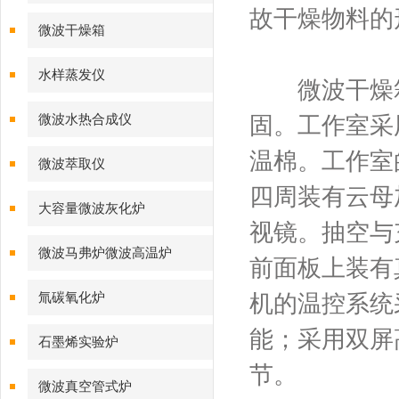
故干燥物料的
微波干燥箱
水样蒸发仪
微波干燥箱
微波水热合成仪
固。工作室采
温棉。工作室
微波萃取仪
四周装有云母
大容量微波灰化炉
视镜。抽空与
微波马弗炉微波高温炉
前面板上装有
氚碳氧化炉
机的温控系统
能；采用双屏
石墨烯实验炉
节。
微波真空管式炉