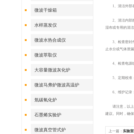
1、清洁外部表
微波干燥箱
2、清洁内部腔
水样蒸发仪
湿布或专用的清洁
微波水热合成仪
3、检查密封件
止水分或气体泄漏
微波萃取仪
4、检查电源线
大容量微波灰化炉
5、定期校准：
微波马弗炉微波高温炉
6、维护记录：
氚碳氧化炉
请注意，以上建
建议。同时，确保
石墨烯实验炉
微波真空管式炉
上一篇：
实验室